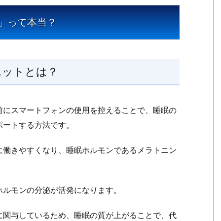
1.
」って本当？
1.
寝
る
前
エットとは？
の
ス
マ
前にスマートフォンの使用を控えることで、睡眠の
ホ
ポートする方法です。
を
や
に働きやすくなり、睡眠ホルモンであるメラトニン
め
る
ダ
ホルモンの分泌が活発になります。
イ
エ
に関与しているため、睡眠の質が上がることで、代
ッ