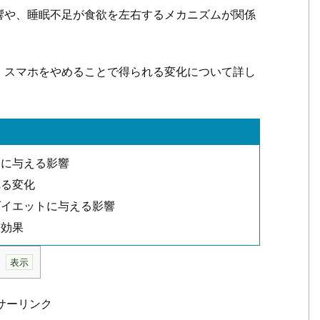
響や、睡眠不足が食欲を左右するメカニズムが関係
、スマホをやめることで得られる変化について詳し
トに与える影響
れる変化
ダイエットに与える影響
す効果
寝
サーリンク