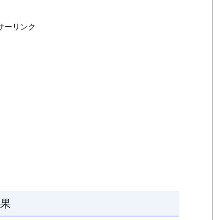
ト
効
サーリンク
果
1.
3.
ブ
ル
ー
ラ
イ
ト
が
体
内
時
計
果
に