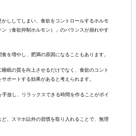
ト
と
は？
更かししてしまい、食欲をコントロールするホルモ
1.
チン（食欲抑制ホルモン）」のバランスが崩れやす
2.
睡
眠
間食を増やし、肥満の原因になることもあります。
の
質
に睡眠の質を向上させるだけでなく、食欲のコント
の
をサポートする効果があると考えられます。
向
上
を手放し、リラックスできる時間を作ることがポイ
と
ダ
イ
など、スマホ以外の習慣を取り入れることで、無理
エ
ッ