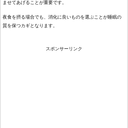
運
ませてあげることが重要です。
動
夜食を摂る場合でも、消化に良いものを選ぶことが睡眠の
で
食
質を保つカギとなります。
欲
を
紛
スポンサーリンク
ら
わ
す
2.
4.
2.
入
浴
で
リ