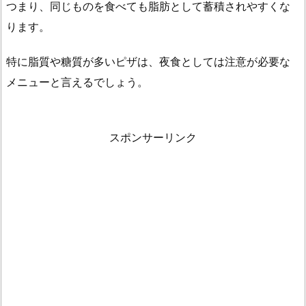
つまり、同じものを食べても脂肪として蓄積されやすくな
時
ります。
間
が
特に脂質や糖質が多いピザは、夜食としては注意が必要な
か
メニューと言えるでしょう。
か
り
ま
スポンサーリンク
す
か？
1.
4.
就
寝
前
の
ピ
ザ