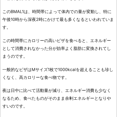
由
は
このBMAL1は、時間帯によって体內での量が変動し、
特に
な
午後10時から深夜2時にかけて最も多くなる
といわれていま
に？
す。
1.
3.
この時間帯にカロリーの高いピザを食べると、エネルギー
ピ
として消費されなかった分が効率よく脂肪に変換されてし
ザ
の
まうのです。
消
一般的なピザはMサイズ1枚で1000kcalを超えることも珍し
化
に
くなく、高カロリーな食べ物です。
は
ど
夜は日中に比べて活動量が減り、エネルギー消費も少なく
れ
なるため、食べたものがそのまま余剰エネルギーとなりや
く
すいのです。
ら
い