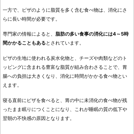
1.
一方で、ピザのように脂質を多く含む食べ物は、消化にさ
生
らに長い時間が必要です。
地
の
専門家の情報によると、
脂肪の多い食事の消化には4～5時
選
び
間かかることもある
とされています。
方
ピザの生地に使われる炭水化物と、チーズや肉類などのト
2.
2.
ッピングに含まれる豊富な脂質が組み合わさることで、胃
2.
腸への負担は大きくなり、消化に時間がかかる食べ物とい
ト
えます。
ッ
ピ
寝る直前にピザを食べると、胃の中に未消化の食べ物が残
ン
ったまま眠りにつくことになり、これが睡眠の質の低下や
グ
翌朝の不快感の原因となります。
の
選