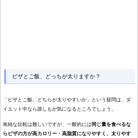
ラ
ッ
ク
ス
す
る
2.
4.
3.
歯
ピザとご飯、どっちが太りますか？
磨
き
で
「ピザとご飯、どちらが太りやすいか」という疑問は、ダ
気
イエット中なら誰しもが気になるところでしょう。
分
を
単純な比較は難しいですが、一般的には
同じ量を食べるな
切
らピザの方が高カロリー・高脂質になりやすく、太りやす