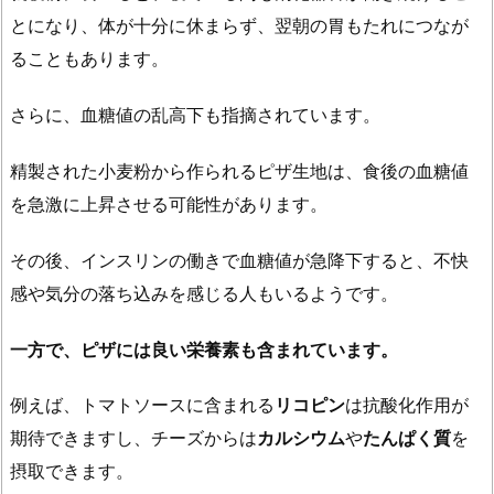
後
とになり、体が十分に休まらず、翌朝の胃もたれにつなが
悔
ることもあります。
な
く
さらに、血糖値の乱高下も指摘されています。
付
き
精製された小麦粉から作られるピザ生地は、食後の血糖値
合
を急激に上昇させる可能性があります。
う
方
その後、インスリンの働きで血糖値が急降下すると、不快
法
感や気分の落ち込みを感じる人もいるようです。
2.
1.
一方で、ピザには良い栄養素も含まれています。
ピ
ザ
例えば、トマトソースに含まれる
リコピン
は抗酸化作用が
を
期待できますし、チーズからは
カルシウム
や
たんぱく質
を
食
摂取できます。
べ