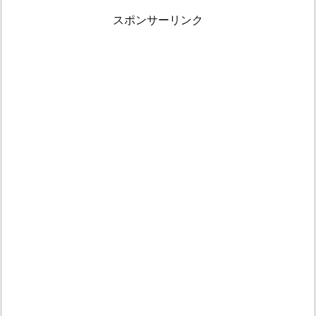
び
スポンサーリンク
方
2.
2.
3.
食
べ
方
の
工
夫
2.
3.
食
べ
る
際