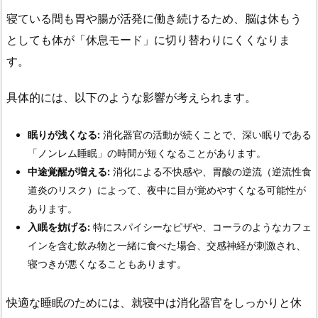
ザ
寝ている間も胃や腸が活発に働き続けるため、脳は休もう
食
としても体が「休息モード」に切り替わりにくくなりま
べ
す。
た
い！」
具体的には、以下のような影響が考えられます。
を
我
眠りが浅くなる:
消化器官の活動が続くことで、深い眠りである
慢
「ノンレム睡眠」の時間が短くなることがあります。
す
中途覚醒が増える:
消化による不快感や、胃酸の逆流（逆流性食
る
道炎のリスク）によって、夜中に目が覚めやすくなる可能性が
に
あります。
は？
入眠を妨げる:
特にスパイシーなピザや、コーラのようなカフェ
2.
インを含む飲み物と一緒に食べた場合、交感神経が刺激され、
4.
寝つきが悪くなることもあります。
1.
軽
快適な睡眠のためには、就寝中は消化器官をしっかりと休
い