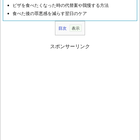
ピザを食べたくなった時の代替案や我慢する方法
食べた後の罪悪感を減らす翌日のケア
目次
1.
寝
スポンサーリンク
る
前
の
ピ
ザ
が
及
ぼ
す
身
体