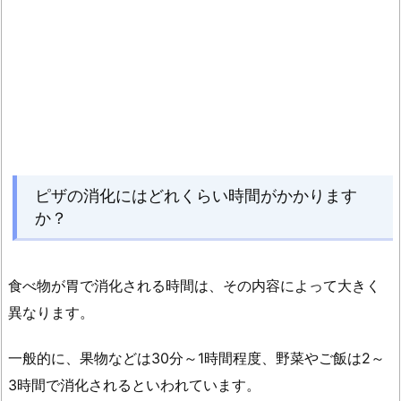
ト
中
で
も
ピ
ザ
が
食
ピザの消化にはどれくらい時間がかかります
べ
か？
た
い
場
食べ物が胃で消化される時間は、その内容によって大きく
合
異なります。
に
は？
一般的に、果物などは30分～1時間程度、野菜やご飯は2～
2.
3時間で消化されるといわれています。
2.