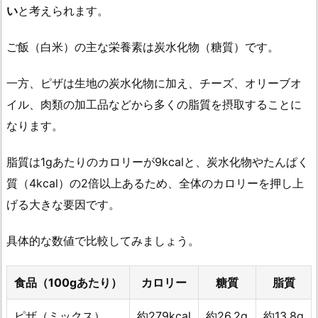
り
い
と考えられます。
替
え
ご飯（白米）の主な栄養素は炭水化物（糖質）です。
る
2.
一方、ピザは生地の炭水化物に加え、チーズ、オリーブオ
5.
イル、肉類の加工品などから多くの脂質を摂取することに
夜
なります。
遅
く
脂質は1gあたりのカロリーが9kcalと、炭水化物やたんぱく
に
質（4kcal）の2倍以上あるため、全体のカロリーを押し上
食
げる大きな要因です。
べ
て
具体的な数値で比較してみましょう。
も
太
食品（100gあたり）
カロリー
糖質
脂質
ら
な
ピザ（ミックス）
約279kcal
約26.2g
約13.8g