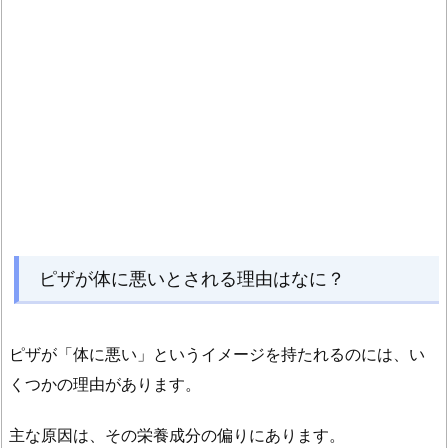
は
睡
眠
に
ど
う
影
響
す
る？
ピザが体に悪いとされる理由はなに？
1.
5.
ピ
ピザが「体に悪い」というイメージを持たれるのには、い
ザ
くつかの理由があります。
と
ご
主な原因は、その栄養成分の偏りにあります。
飯、