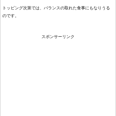
る
トッピング次第では、バランスの取れた食事にもなりうる
な
のです。
ら
寝
る
スポンサーリンク
何
時
間
前
ま
で？
2.
2.
ダ
イ
エ
ッ