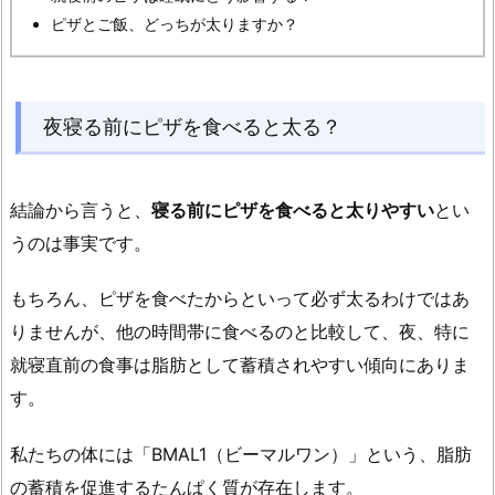
と
ピザとご飯、どっちが太りますか？
太
る？
1.
2.
夜寝る前にピザを食べると太る？
ピ
ザ
結論から言うと、
寝る前にピザを食べると太りやすい
が
とい
体
うのは事実です。
に
悪
もちろん、ピザを食べたからといって必ず太るわけではあ
い
りませんが、他の時間帯に食べるのと比較して、夜、特に
と
就寝直前の食事は脂肪として蓄積されやすい傾向にありま
さ
す。
れ
る
私たちの体には「BMAL1（ビーマルワン）」という、脂肪
理
の蓄積を促進するたんぱく質が存在します。