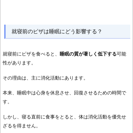
の
飲
み
物
就寝前のピザは睡眠にどう影響する？
に
も
注
就寝前にピザを食べると、
睡眠の質が著しく低下する
可能
意
性があります。
が
必
その理由は、主に消化活動にあります。
要
2.
本来、睡眠中は心身を休息させ、回復させるための時間で
4.
す。
深
夜
しかし、寝る直前に食事をとると、体は消化活動を優先せ
の
ざるを得ません。
「ピ