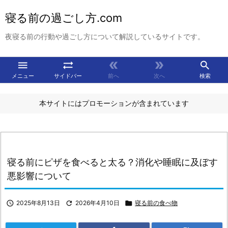
寝る前の過ごし方.com
夜寝る前の行動や過ごし方について解説しているサイトです。





メニュー
サイドバー
前へ
次へ
検索
本サイトにはプロモーションが含まれています
寝る前にピザを食べると太る？消化や睡眠に及ぼす
悪影響について

2025年8月13日

2026年4月10日

寝る前の食べ物