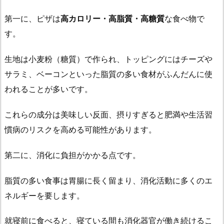
ど
第一に、ピザは
高カロリー・高脂質・高糖質
な食べ物で
っ
す。
ち
が
生地は小麦粉（糖質）で作られ、トッピングにはチーズや
太
サラミ、ベーコンといった脂質の多い食材がふんだんに使
り
ま
われることが多いです。
す
これらの成分は美味しい反面、摂りすぎると肥満や生活習
か？
慣病のリスクを高める可能性があります。
2.
寝
第二に、消化に負担がかかる点です。
る
前
脂質の多い食事は胃腸に長く留まり、消化活動に多くのエ
の
ネルギーを要します。
ピ
ザ
就寝前に食べると、寝ている間も消化器官が働き続けるこ
と