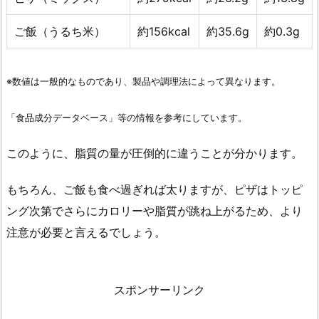
い
食
ご飯（うるち米）
約156kcal
約35.6g
約0.3g
べ
物
は？
※数値は一般的なものであり、製品や調理法によって異なります。
2.
6.
「食品成分データベース」等の情報を参考にしています。
寝
このように、脂質の量が圧倒的に違うことが分かります。
る
前
もちろん、ご飯も食べ過ぎれば太りますが、ピザはトッピ
の
ピ
ング次第でさらにカロリーや脂質が跳ね上がるため、より
ザ
注意が必要と言えるでしょう。
と
の
付
スポンサーリンク
き