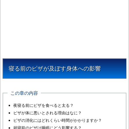
へ
の
影
響
1.
1.
夜
寝
る
寝る前のピザが及ぼす身体への影響
前
に
ピ
ザ
この章の内容
を
夜寝る前にピザを食べると太る？
食
ピザが体に悪いとされる理由はなに？
べ
ピザの消化にはどれくらい時間がかかりますか？
る
就寝前のピザは睡眠にどう影響する？